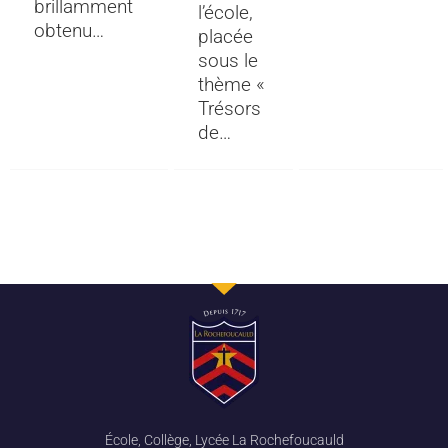
brillamment
l’école,
obtenu…
placée
sous le
thème «
Trésors
de…
École, Collège, Lycée La Rochefoucauld