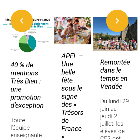
APEL –
Remontée
Une
40 % de
dans le
belle
mentions
temps en
fête
Très Bien :
Vendée
sous le
une
signe
promotion
Du lundi 29
des «
d’exception
juin au
Trésors
jeudi 2
de
Toute
juillet, les
l’équipe
France
élèves de
enseignante
»
CE2 ont