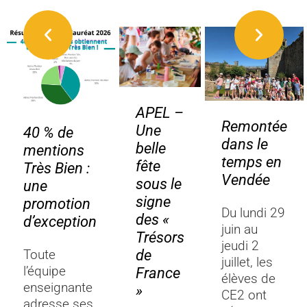
APEL –
Remontée
Une
40 % de
dans le
belle
mentions
temps en
fête
Très Bien :
Vendée
sous le
une
signe
promotion
Du lundi 29
des «
d’exception
juin au
Trésors
jeudi 2
de
Toute
juillet, les
l’équipe
France
élèves de
enseignante
»
CE2 ont
adresse ses